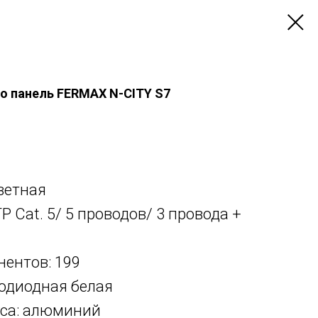
о панель FERMAX N-CITY S7
цветная
P Cat. 5/ 5 проводов/ 3 провода +
нентов: 199
тодиодная белая
уса: алюминий