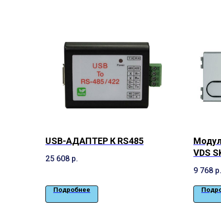
USB-АДАПТЕР К RS485
Модул
VDS S
25 608
р.
9 768
р
Подробнее
Подр