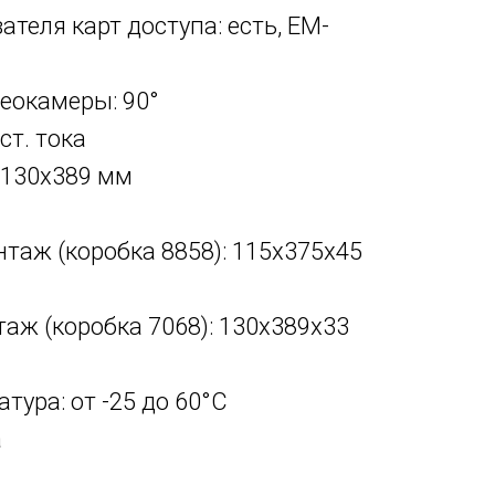
теля карт доступа: есть, EM-
деокамеры: 90°
ост. тока
: 130х389 мм
а:
таж (коробка 8858): 115х375х45
аж (коробка 7068): 130х389х33
атура: от -25 до 60°С
а