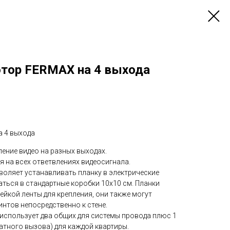
тор FERMAX на 4 выхода
а 4 выхода
ение видео на разных выходах.
 на всех ответвлениях видеосигнала.
оляет устанавливать планку в электрические
аться в стандартные коробки 10х10 см. Планки
йкой ленты для крепления, они также могут
нтов непосредственно к стене.
использует два общих для системы провода плюс 1
атного вызова) для каждой квартиры.