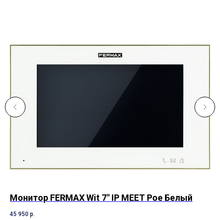
us
Монитор FERMAX Wit 7" IP MEET Poe Белый
Цв
45 950
р.
42 